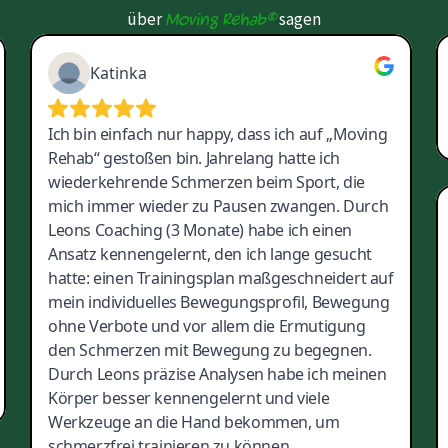
Moving Rehab®
über
sagen